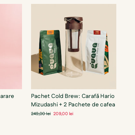
parare
Pachet Cold Brew: Carafă Hario
Mizudashi + 2 Pachete de cafea
Pret
Pret
249,00 lei
209,00 lei
standard
oferta