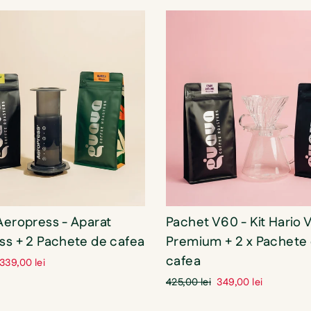
Aeropress - Aparat
Pachet V60 - Kit Hario
ss + 2 Pachete de cafea
Premium + 2 x Pachete
cafea
Pret
339,00 lei
oferta
Pret
Pret
425,00 lei
349,00 lei
standard
oferta