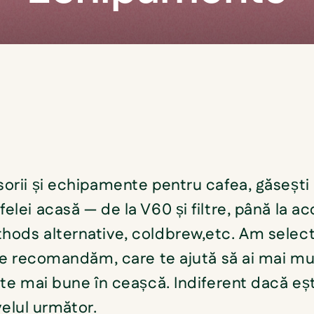
SORTEAZA
orii și echipamente pentru cafea, găsești
elei acasă — de la V60 și filtre, până la ac
hods alternative, coldbrew,etc. Am sele
 le recomandăm, care te ajută să ai mai mul
ate mai bune în ceașcă. Indiferent dacă eșt
ivelul următor.