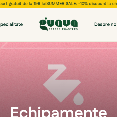
gratuit de la 199 lei
SUMMER SALE: -10% discount la checkou
pecialitate
Despre no
Echipamente