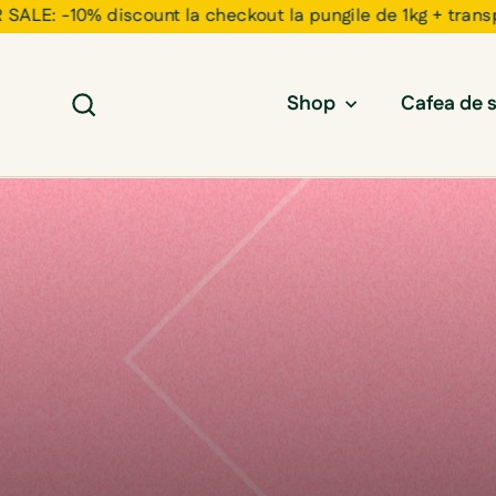
: -10% discount la checkout la pungile de 1kg + transport 
Cauta
Shop
Cafea de s