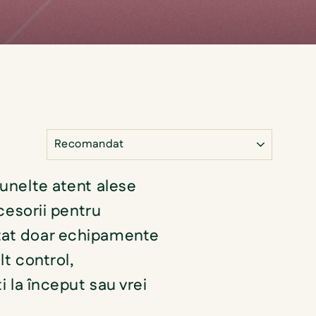
 unelte atent alese
cesorii pentru
ctat doar echipamente
t control,
i la început sau vrei