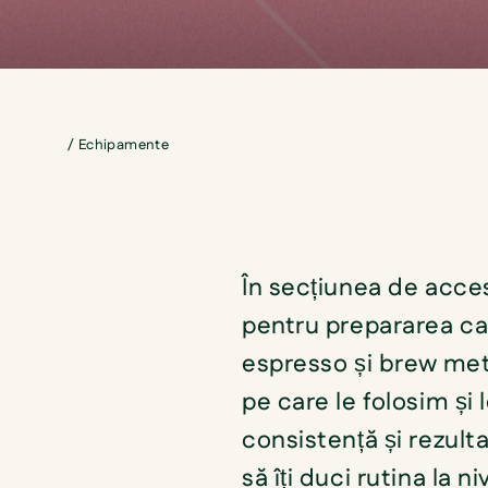
/
Echipamente
În secțiunea de acces
pentru prepararea caf
espresso și brew met
pe care le folosim și
consistență și rezult
să îți duci rutina la n