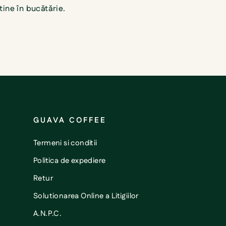
tine în bucătărie.
GUAVA COFFEE
Termeni si conditii
Politica de expediere
Retur
Solutionarea Online a Litigiilor
A.N.P.C.