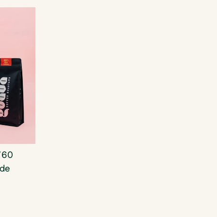
 V60
 de