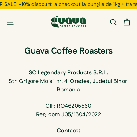
ALE: -10% discount la checkout la pungile de 1kg + transpo
C
Cauta
Guava Coffee Roasters
SC Legendary Products S.R.L.
Str. Grigore Moisil nr. 4, Oradea, Judetul Bihor,
Romania
CIF: RO46205560
Reg. com:J05/1504/2022
Contact: